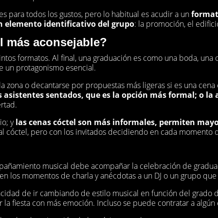
es para todos los gustos, pero lo habitual es acudir a un
format
n elemento identificativo del grupo
: la promoción, el edifici
el más aconsejable?
tintos formatos. Al final, una graduación es como una boda, un
e un protagonismo esencial.
 la zona o decantarse por propuestas más ligeras si es una cena 
s asistentes sentados, que es la opción más formal; o la a
rtad.
io; y
las cenas cóctel son más informales, permiten may
al cóctel, pero con los invitados decidiendo en cada momento 
compañamiento musical debe acompañar la celebración de grad
n los momentos de charla y anécdotas a un DJ o un grupo que a
acidad de ir cambiando de estilo musical en función del grado 
ivir la fiesta con más emoción. Incluso se puede contratar a algú